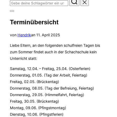
Suchen
nach:
Seitenleiste
&
Terminübersicht
Navigation
umschalten
Veröffentlicht
von
Hendrik
an
11. April 2025
am
Liebe Eltern, an den folgenden schulfreien Tagen bis
zum Sommer findet auch in der Schachschule kein
Unterricht statt:
Samstag, 12.04. – Freitag, 25.04. (Osterferien)
Donnerstag, 01.05. (Tag der Arbeit, Feiertag)
Freitag, 02.05. (Brückentag)
Donnerstag, 08.05. (Tag der Befreiung, Feiertag)
Donnerstag, 29.05. (Himmelfahrt, Feiertag)
Freitag, 30.05. (Brückentag)
Montag, 09.06. (Pfingstmontag)
Dienstag, 10.06. (Pfingstferien)